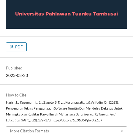
PDF
Published
2023-08-23
How to Cite
Haris, . I. ., Kusumarini, . E. ., Zagoto, S. F. L. ., Kusumawati, . I., & Arifudin, O. . (2023).
Pengenalan Teknis Penggunaaan Software Turnitin Dan Mendeley Dekstop Untuk
Meningkatkan Kualitas Karya Ilmiah Mahasiswa Baru.
Journal Of Human And
Education (JAHE)
,
3
(2), 172–178. https://doi.org/10.31004/jh.v3i2.187
More Citation Formats