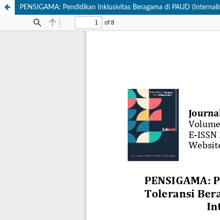
PENSIGAMA: Pendidikan Inklusivitas Beragama di PAUD (Internalis