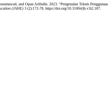
ra Kusumawati, and Opan Arifudin. 2023. “Pengenalan Teknis Penggun
ucation (JAHE)
3 (2):172-78. https://doi.org/10.31004/jh.v3i2.187.