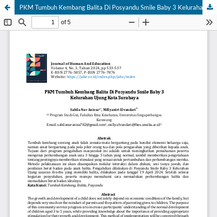
PKM Tumbuh Kembang Balita Di Posyandu Smile Baby 3 Kelurahan Ujung Kota Surabaya