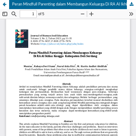
Peran Mindfull Parenting dalam Membangun Keluarga Di RA Al Ikhlas Konggo Kabupaten Deli Serdang