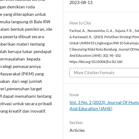
2023-08-13
gan demikian roda
 yang diterapkan untuk
p muka langsung di Bale RW
How to Cite
alam bentuk pemikiran, ide
Faritzal, A. ., Nurunnisha, G. A. ., Sujana, F. R. ., Soli
a peserta dibuat secara
& Kaniawati, K. . (2023). Pelatihan Strategi Pe
berikan materi tentang
Untuk UMKM Di Lingkungan RW 10 Sukamaju
Cibeunying Kidul Kota Bandung.
Journal Of H
lah berupa tukar pendapat
And Education (JAHE)
,
3
(2), 96–102.
n permasalahan kepada
https://doi.org/10.31004/jh.v3i2.160
strategi pemasarannya
More Citation Formats
 Masyarakat (PKM) yang
nakan dari segi jumlah
teri,pemenuhan target
Issue
KM dapat memahami tentang
Vol. 3 No. 2 (2023): Journal Of Hum
tivasi untuk secara pribadi
And Education (JAHE)
ng kreatif dan inovatif.
Section
Articles