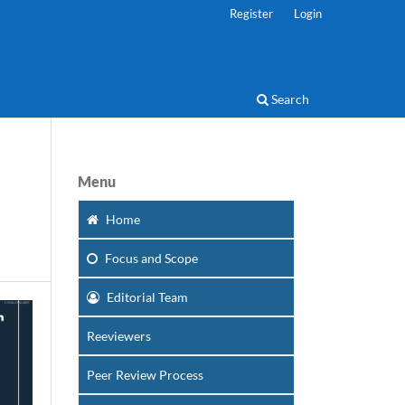
Register
Login
Search
Menu
Home
Focus
and Scope
Editorial Team
Reeviewers
Peer Review Process