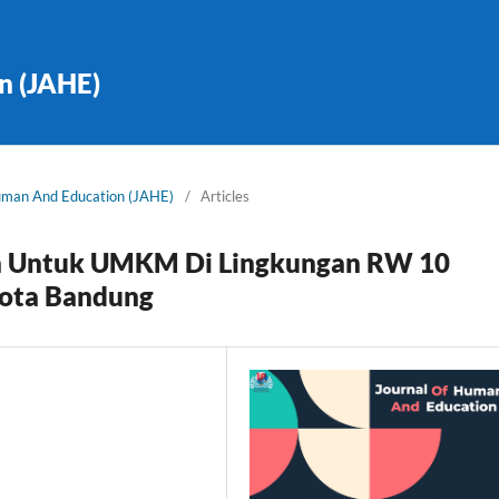
n (JAHE)
Human And Education (JAHE)
/
Articles
an Untuk UMKM Di Lingkungan RW 10
Kota Bandung