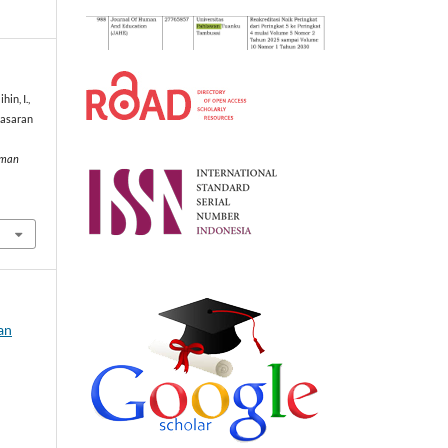
hin, I.,
masaran
uman
an