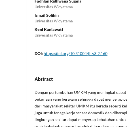
Fadhlan Ridhwana Sujana
Universitas Widyatama
Ismail Solihin
Universitas Widyatama
Keni Kaniawati
Universitas Widyatama
DOI:
https://doi.org/10.31004/jh.v3i2.160
Abstract
Dengan pertumbuhan UMKM yang meningkat dapat 
pekerjaan yang beragam sehingga dapat menyerap par
dari masyarakat sekitar UMKM itu berada seperti kel
juga untuk tenaga kerja secara domestik dan dihar
lingkungan sekitar dapat menyerap kebutuhan untuk 
usah jauh-jauh mencari produk diluar daerah atauup