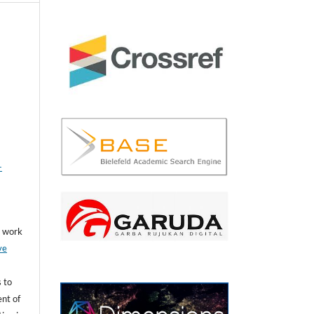
a
a
-
he work
ve
 to
nt of