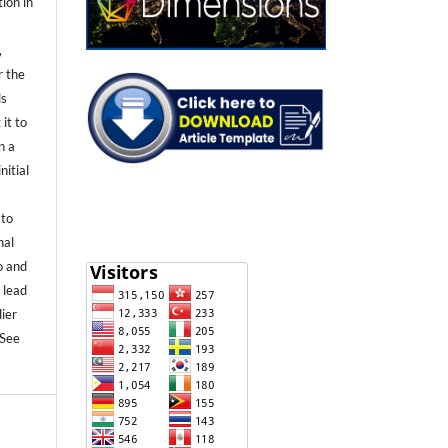
tion in
,
r the
ls
 it to
n a
nitial
 to
nal
o and
 lead
lier
(See