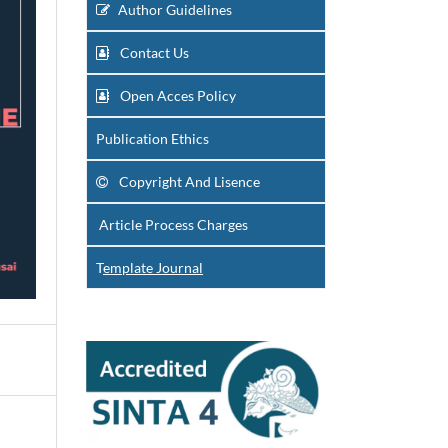
Author Guidelines
Contact Us
Open Acces Policy
Publication Ethics
Copyright And Lisence
Article Process Charges
T
emplate Journal