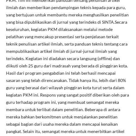
PKM. Tim ini memberikan panduan tentang penulisan artikel
ilmiah dan memberikan pendampingan teknis kepada para guru,
yang bertujuan untuk membantu mereka menghasilkan penelitian
yang bisa dipublikasikan di jurnal yang terindeks di SINTA.Secara
keseluruhan, kegiatan PKM dilaksanakan melalui metode
pelatihan yang mencakup presentasi serta penjelasan terkait
teknik penulisan artikel ilmiah, serta panduan teknis tentang cara
mempublikasikan artikel ilmiah di jurnal-jurnal ilmiah yang
terindeks. Kegiatan ini diadakan secara langsung (offline) dan
diikuti oleh 25 guru dari madrasah yang berada di pinggiran kota.
Hasil dari program pengabdian ini telah berhasil mencapai
sasaran yang telah direncanakan. Tidak hanya itu, lebih dari 80%
guru yang berasal dari wilayah pinggiran kota turut serta dalam
kegiatan PKM ini. Respons yang sangat positif diberikan oleh para
guru terhadap program ini, yang membuat semangat mereka
membara untuk terlibat dalam penelitian. Beberapa di antara
mereka bahkan berkomitmen untuk menjalankan penelitian
sebagai bagian dari usaha mereka dalam mencapai kenaikan
pangkat. Selain itu, semangat mereka untuk menerbitkan artikel