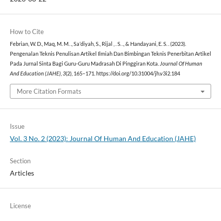
How to Cite
Febrian, W. D., Maq, M. M. ., Sa’diyah, S., Rijal , . S. ., & Handayani, E. S. . (2023).
Pengenalan Teknis Penulisan Artikel Ilmiah Dan Bimbingan Teknis Penerbitan Artikel
Pada Jurnal Sinta Bagi Guru-Guru Madrasah Di Pinggiran Kota.
Journal Of Human
And Education (JAHE)
,
3
(2), 165–171. https://doi.org/10.31004/jh.v3i2.184
More Citation Formats
Issue
Vol. 3 No. 2 (2023): Journal Of Human And Education (JAHE)
Section
Articles
License