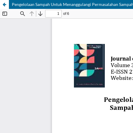
Pengelolaan Sampah Untuk Menanggulangi Permasalahan Sampah