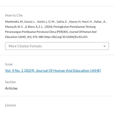
How to Cite
Mashendra, M., Gurusi, L. ., Karim, L. O. M. ., Satria, E. ., Hayun, H., Hasri, H. ., Kahar, . A. .,
Mansyah, M. S. ., & Waru, A. Z. L. . (2024). Peningkatan Pemahaman Tentang
Perancangan Pembuatan Peraturan Desa (PERDES).
Journal Of Human And
Education (JAHE)
,
4
(1), 476–480. https://doi.org/10.31004/jh.v4i1.655
More Citation Formats
Issue
Vol. 4 No. 1 (2024): Journal Of Human And Education (JAHE)
Section
Articles
License