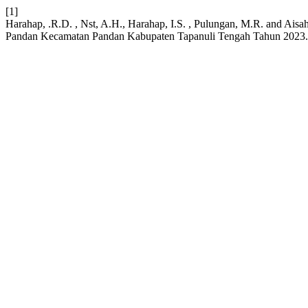
[1]
Harahap, .R.D. , Nst, A.H., Harahap, I.S. , Pulungan, M.R. and A
Pandan Kecamatan Pandan Kabupaten Tapanuli Tengah Tahun 2023