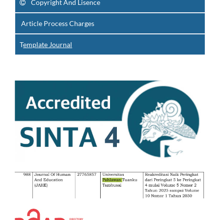
Copyright And Lisence
Article Process Charges
T
emplate Journal