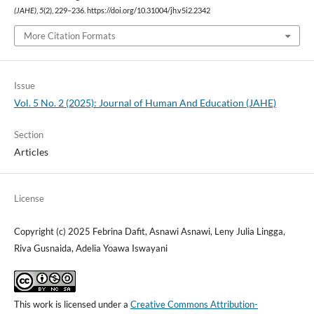
(JAHE)
,
5
(2), 229–236. https://doi.org/10.31004/jh.v5i2.2342
More Citation Formats
Issue
Vol. 5 No. 2 (2025): Journal of Human And Education (JAHE)
Section
Articles
License
Copyright (c) 2025 Febrina Dafit, Asnawi Asnawi, Leny Julia Lingga,
Riva Gusnaida, Adelia Yoawa Iswayani
This work is licensed under a
Creative Commons Attribution-