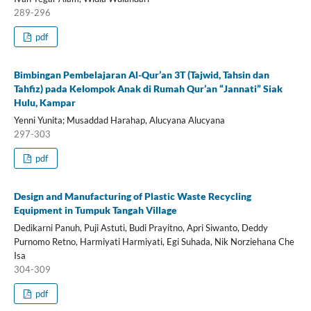
289-296
pdf
Bimbingan Pembelajaran Al-Qur’an 3T (Tajwid, Tahsin dan
Tahfiz) pada Kelompok Anak di Rumah Qur’an “Jannati” Siak
Hulu, Kampar
Yenni Yunita; Musaddad Harahap, Alucyana Alucyana
297-303
pdf
Design and Manufacturing of Plastic Waste Recycling
Equipment in Tumpuk Tangah Village
Dedikarni Panuh, Puji Astuti, Budi Prayitno, Apri Siwanto, Deddy
Purnomo Retno, Harmiyati Harmiyati, Egi Suhada, Nik Norziehana Che
Isa
304-309
pdf