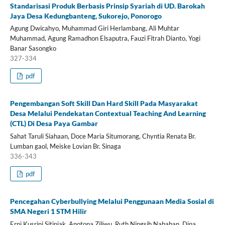
Standarisasi Produk Berbasis Prinsip Syariah di UD. Barokah
Jaya Desa Kedungbanteng, Sukorejo, Ponorogo
Agung Dwicahyo, Muhammad Giri Herlambang, Ali Muhtar
Muhammad, Agung Ramadhon Elsaputra, Fauzi Fitrah Dianto, Yogi
Banar Sasongko
327-334
pdf
Pengembangan Soft Skill Dan Hard Skill Pada Masyarakat
Desa Melalui Pendekatan Contextual Teaching And Learning
(CTL) Di Desa Paya Gambar
Sahat Taruli Siahaan, Doce Maria Situmorang, Chyntia Renata Br.
Lumban gaol, Meiske Lovian Br. Sinaga
336-343
pdf
Pencegahan Cyberbullying Melalui Penggunaan Media Sosial di
SMA Negeri 1 STM Hilir
Erni Kusrini Sitinjak, Anotona Ziliwu, Ruth Ningsih Nababan, Dina