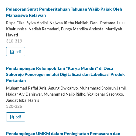
Pelaporan Surat Pemberitahuan Tahunan Wajib Pajak Oleh
Mahasiswa Relawan
Rispa Eliza, Syiva Andini, Najwaa Iflitha Nabilah, Danil Pratama, Lulu
Khairunnisa, Nadiah Ramadani, Bunga Mandika Andesta, Mardiyah
Hayati
310-319
pdf
Pendampingan Kelompok Tani "Karya Mandiri" di Desa
Sukorejo Ponorogo melalui Digitalisasi dan Labelisasi Produk
Pertanian
Muhammad Raffal ‘Aris, Agung Dwicahyo, Muhammad Shobrun Jamil,
Haidar Aly Daniswar, Muhammad Najib Ridho, Yogi banar Sasongko,
Jaudat Iqbal Harris
320-326
pdf
Pendampingan UMKM dalam Peningkatan Pemasaran dan