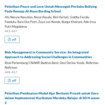
Pelatihan Peace and Love Untuk Mencegah Perilaku Bullying
Pada Remaja Al-Ihsan Bording School
Itto Nesyia Nasution, Nurul Aiyuda, Rini Hartati, Goldha Faroliu
Paedutu, Rara Eka Putri, Zuya Leo Nanda, Bunga Khairani, Ade Irma
Putri Magdalena
443-447
pdf
Risk Management in Community Service: An Integrated
Approach to Addressing Social Challenges in Communities
Rizal Perlambang CNAWP, Badirun Basir, Desi Derina Yusda, Nofirman
Nofirman
448-457
pdf
Pelatihan Pembuatan Modul Ajar Berbasis Proyek untuk Guru
dalam Implementasi Kurikulum Merdeka Belajar di SD N wasur
2