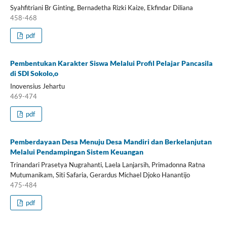
Syahfitriani Br Ginting, Bernadetha Rizki Kaize, Ekfindar Diliana
458-468
pdf
Pembentukan Karakter Siswa Melalui Profil Pelajar Pancasila
di SDI Sokolo,o
Inovensius Jehartu
469-474
pdf
Pemberdayaan Desa Menuju Desa Mandiri dan Berkelanjutan
Melalui Pendampingan Sistem Keuangan
Trinandari Prasetya Nugrahanti, Laela Lanjarsih, Primadonna Ratna
Mutumanikam, Siti Safaria, Gerardus Michael Djoko Hanantijo
475-484
pdf