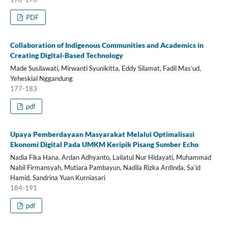
PDF
Collaboration of Indigenous Communities and Academics in
Creating Digital-Based Technology
Made Susilawati, Mirwanti Syunikitta, Eddy Silamat, Fadil Mas’ud,
Yeheskial Nggandung
177-183
pdf
Upaya Pemberdayaan Masyarakat Melalui Optimalisasi
Ekonomi Digital Pada UMKM Keripik Pisang Sumber Echo
Nadia Fika Hana, Ardan Adhyanto, Lailatul Nur Hidayati, Muhammad
Nabil Firmansyah, Mutiara Pambayun, Nadila Rizka Ardinda, Sa’id
Hamid, Sandrina Yuan Kurniasari
184-191
pdf