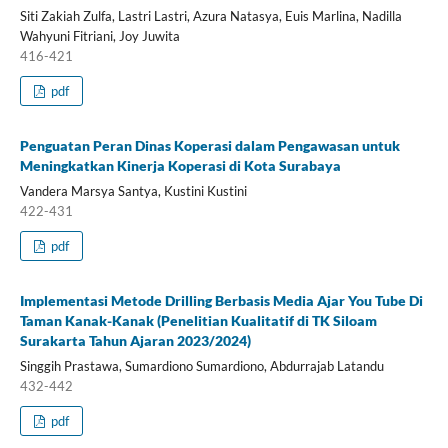
Siti Zakiah Zulfa, Lastri Lastri, Azura Natasya, Euis Marlina, Nadilla
Wahyuni Fitriani, Joy Juwita
416-421
pdf
Penguatan Peran Dinas Koperasi dalam Pengawasan untuk
Meningkatkan Kinerja Koperasi di Kota Surabaya
Vandera Marsya Santya, Kustini Kustini
422-431
pdf
Implementasi Metode Drilling Berbasis Media Ajar You Tube Di
Taman Kanak-Kanak (Penelitian Kualitatif di TK Siloam
Surakarta Tahun Ajaran 2023/2024)
Singgih Prastawa, Sumardiono Sumardiono, Abdurrajab Latandu
432-442
pdf