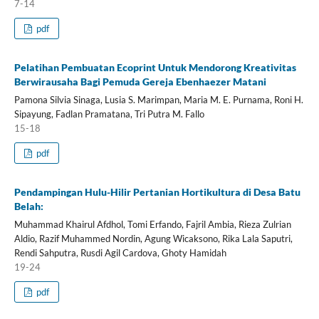
7-14
pdf
Pelatihan Pembuatan Ecoprint Untuk Mendorong Kreativitas
Berwirausaha Bagi Pemuda Gereja Ebenhaezer Matani
Pamona Silvia Sinaga, Lusia S. Marimpan, Maria M. E. Purnama, Roni H.
Sipayung, Fadlan Pramatana, Tri Putra M. Fallo
15-18
pdf
Pendampingan Hulu-Hilir Pertanian Hortikultura di Desa Batu
Belah:
Muhammad Khairul Afdhol, Tomi Erfando, Fajril Ambia, Rieza Zulrian
Aldio, Razif Muhammed Nordin, Agung Wicaksono, Rika Lala Saputri,
Rendi Sahputra, Rusdi Agil Cardova, Ghoty Hamidah
19-24
pdf