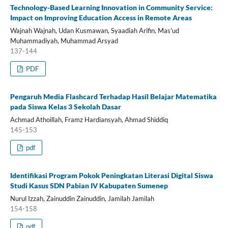
Technology-Based Learning Innovation in Community Service:
Impact on Improving Education Access in Remote Areas
Wajnah Wajnah, Udan Kusmawan, Syaadiah Arifin, Mas'ud
Muhammadiyah, Muhammad Arsyad
137-144
PDF
Pengaruh Media Flashcard Terhadap Hasil Belajar Matematika
pada Siswa Kelas 3 Sekolah Dasar
Achmad Athoillah, Framz Hardiansyah, Ahmad Shiddiq
145-153
pdf
Identifikasi Program Pokok Peningkatan Literasi Digital Siswa
Studi Kasus SDN Pabian IV Kabupaten Sumenep
Nurul Izzah, Zainuddin Zainuddin, Jamilah Jamilah
154-158
pdf