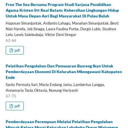
Free The Sea Bersama Program Studi Sarjana Pendidikan
Agama Kristen Stt Real Batam: Kebersihan Lingkungan Hidup
Untuk Masa Depan Asri Bagi Masyarakat Di Pulau Buluh
Haposan Simanjuntak, Ardianto Lahagu, Manahan Simanjuntak, Besti
Niat Harefa, Job Sinaga, Laura Faulina Purba, Dorgis Lubis, Sisulince
Lelo, Lewis Saleleubaja, Viktor Deni Siregar
62-66
pdf
Pelatihan Pengolahan Dan Pemasaran Basreng Ikan Untuk
Pemberdayaan Ekonomi Di Kelurahan Mbongawani Kabupaten
Ende
Santy Permata Sari, Maria Endang Jamu, Lambertus Langga,
Annamaria Tania Oktavia, Nunung Hariyanti
67-75
pdf
Pemberdayaan Perempuan Melalui Pelatihan Pengolahan
Minyak Kelapa Murni Kelurahan Lokoboko Dusun Watumere