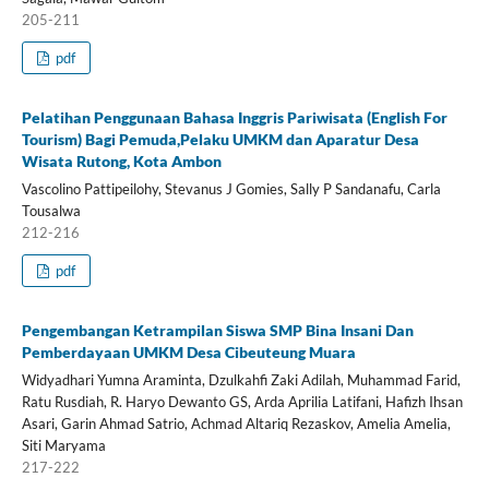
205-211
pdf
Pelatihan Penggunaan Bahasa Inggris Pariwisata (English For
Tourism) Bagi Pemuda,Pelaku UMKM dan Aparatur Desa
Wisata Rutong, Kota Ambon
Vascolino Pattipeilohy, Stevanus J Gomies, Sally P Sandanafu, Carla
Tousalwa
212-216
pdf
Pengembangan Ketrampilan Siswa SMP Bina Insani Dan
Pemberdayaan UMKM Desa Cibeuteung Muara
Widyadhari Yumna Araminta, Dzulkahfi Zaki Adilah, Muhammad Farid,
Ratu Rusdiah, R. Haryo Dewanto GS, Arda Aprilia Latifani, Hafizh Ihsan
Asari, Garin Ahmad Satrio, Achmad Altariq Rezaskov, Amelia Amelia,
Siti Maryama
217-222