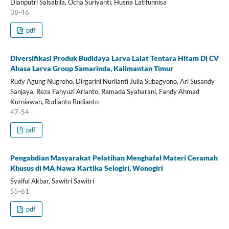
Dianputri Salsabila, Ocha Suriyanti, Husna Latifunnisa
38-46
pdf
Diversifikasi Produk Budidaya Larva Lalat Tentara Hitam Di CV
Ahasa Larva Group Samarinda, Kalimantan Timur
Rudy Agung Nugroho, Dirgarini Nurlianti Julia Subagyono, Ari Susandy
Sanjaya, Reza Fahyuzi Arianto, Ramada Syaharani, Fandy Ahmad
Kurniawan, Rudianto Rudianto
47-54
pdf
Pengabdian Masyarakat Pelatihan Menghafal Materi Ceramah
Khusus di MA Nawa Kartika Selogiri, Wonogiri
Syaiful Akbar, Sawitri Sawitri
55-61
pdf