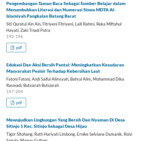
Pengembangan Taman Baca Sebagai Sumber Belajar dalam
Menumbuhkan Literasi dan Numerasi Siswa MDTA Al-
Islamiyah Pangkalan Batang Barat
Siti Quratul Ain Ain, Fitriyeni Fitriyeni, Laili Rahmi, Reka Miftahul
Hayati, Zaki Triadi Putra
192-196
pdf
Edukasi Dan Aksi Bersih Pantai: Meningkatkan Kesadaran
Masyarakat Pesisir Terhadap Kebersihan Laut
Fatoni Fatoni, Andi Saiful Alimsyah, Bahrul Alim, Mohammad Dika
Raswadi, Butsiarah Butsiarah
197-204
pdf
Mewujudkan Lingkungan Yang Bersih Dan Nyaman Di Desa
Sitinjo 1 Kec. Sitinjo Sebagai Desa Hijau
Tigor Sitohang, Ruth Hariyati Limbong, Ernike Selviana Damanik, Roisi
Sagala, Mawar Gultom