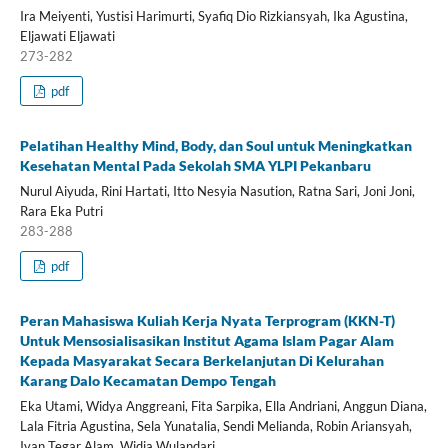
Ira Meiyenti, Yustisi Harimurti, Syafiq Dio Rizkiansyah, Ika Agustina,
Eljawati Eljawati
273-282
pdf
Pelatihan Healthy Mind, Body, dan Soul untuk Meningkatkan
Kesehatan Mental Pada Sekolah SMA YLPI Pekanbaru
Nurul Aiyuda, Rini Hartati, Itto Nesyia Nasution, Ratna Sari, Joni Joni,
Rara Eka Putri
283-288
pdf
Peran Mahasiswa Kuliah Kerja Nyata Terprogram (KKN-T)
Untuk Mensosialisasikan Institut Agama Islam Pagar Alam
Kepada Masyarakat Secara Berkelanjutan Di Kelurahan
Karang Dalo Kecamatan Dempo Tengah
Eka Utami, Widya Anggreani, Fita Sarpika, Ella Andriani, Anggun Diana,
Lala Fitria Agustina, Sela Yunatalia, Sendi Melianda, Robin Ariansyah,
Ivan Tegar Alam, Widia Wulandari