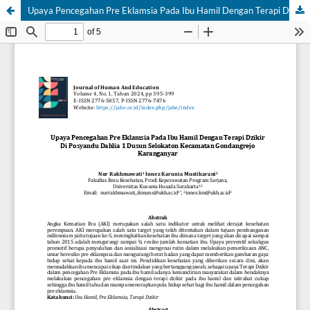
Upaya Pencegahan Pre Eklamsia Pada Ibu Hamil Dengan Terapi Dzikir Di Posyandu Dahlia 1 Dusun Selokaton Kecamatan Gondangrejo Karanganyar