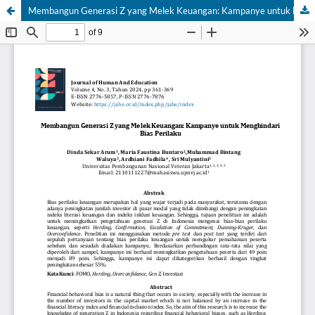
Membangun Generasi Z yang Melek Keuangan: Kampanye untuk Menghindari Bias Perilaku